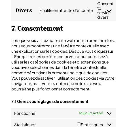
Consent
to
Divers
Finalité en attente d’enquête
service
divers
7. Consentement
Lorsque vous visitez notre site web pour la première fois,
nous vous montrerons une fenêtre contextuelle avec
une explication sur les cookies. Dès que vous cliquez sur
« Enregistrer les préférences » vous nous autorisez à
utiliser les catégories de cookies et d’extensions que
vous avez sélectionnés dans la fenêtre contextuelle,
comme décrit dans la présente politique de cookies.
Vous pouvez désactiver l’utilisation des cookies via votre
navigateur, mais veuillez noter que notre site web
pourrait ne plus fonctionner correctement.
7.1 Gérez vos réglages de consentement
Fonctionnel
Toujours activé
Statistiques
Statistiques