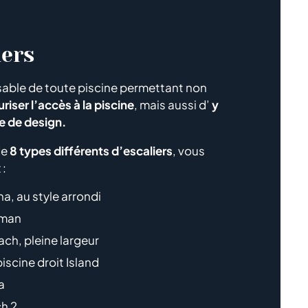
iers
able de toute piscine permettant non
riser l’accès à la piscine
, mais aussi d’
y
e de design.
de
8 types différents d’escaliers
, vous
 :
na, au style arrondi
oman
ch, pleine largeur
piscine droit Island
a
h 2