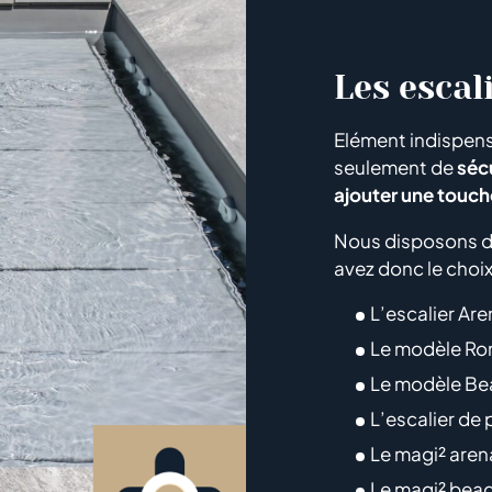
Les escal
Elément indispens
seulement de
sécu
ajouter une touch
Nous disposons 
avez donc le choix
L’escalier Are
Le modèle R
Le modèle Bea
L’escalier de 
Le magi² aren
Le magi² beac