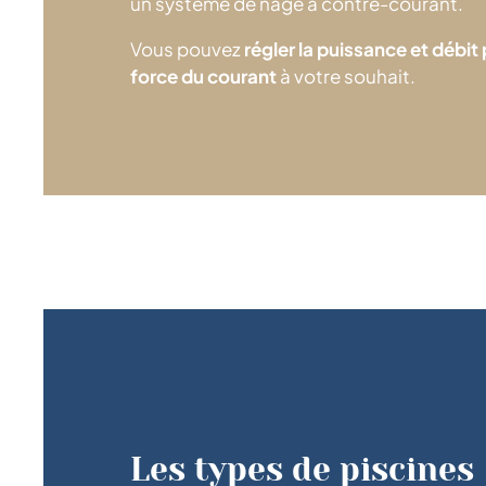
un système de nage à contre-courant.
Vous pouvez
régler la puissance et débit
force du courant
à votre souhait.
Les types de piscines