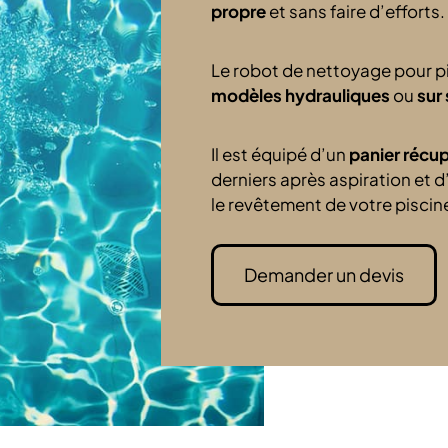
propre
et sans faire d’efforts.
Le robot de nettoyage pour p
modèles hydrauliques
ou
sur
Il est équipé d’un
panier récu
derniers après aspiration et 
le revêtement de votre piscin
Demander un devis