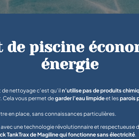
t de piscine écono
énergie
t de nettoyage c’est qu’il
n’utilise pas de produits chimi
r
. Cela vous permet de
garder l’eau limpide
et les
parois 
mettre en place, sans connaissances particulières.
vec une technologie révolutionnaire et respectueuse de 
 TankTrax de Magiline qui fonctionne sans électricité
.