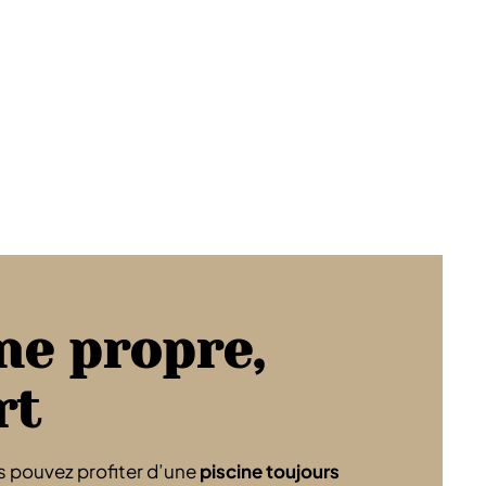
ne propre,
rt
s pouvez profiter d’une
piscine toujours