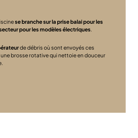
iscine
se branche sur la prise balai pour les
 secteur pour les modèles électriques
.
pérateur
de débris où sont envoyés ces
d’une brosse rotative qui nettoie en douceur
e.