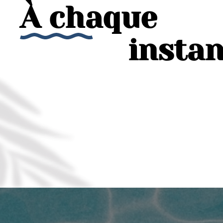
À chaque
insta