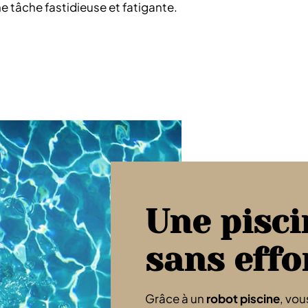
e tâche fastidieuse et fatigante.
Une pisci
sans effo
Grâce à un
robot piscine
, vou