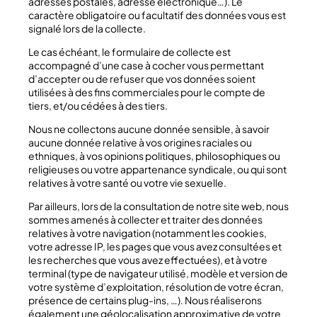
adresses postales, adresse électronique…). Le
caractère obligatoire ou facultatif des données vous est
signalé lors de la collecte.
Le cas échéant, le formulaire de collecte est
accompagné d’une case à cocher vous permettant
d’accepter ou de refuser que vos données soient
utilisées à des fins commerciales pour le compte de
tiers, et/ou cédées à des tiers.
Nous ne collectons aucune donnée sensible, à savoir
aucune donnée relative à vos origines raciales ou
ethniques, à vos opinions politiques, philosophiques ou
religieuses ou votre appartenance syndicale, ou qui sont
relatives à votre santé ou votre vie sexuelle.
Par ailleurs, lors de la consultation de notre site web, nous
sommes amenés à collecter et traiter des données
relatives à votre navigation (notamment les cookies,
votre adresse IP, les pages que vous avez consultées et
les recherches que vous avez effectuées), et à votre
terminal (type de navigateur utilisé, modèle et version de
votre système d’exploitation, résolution de votre écran,
présence de certains plug-ins, …). Nous réaliserons
également une géolocalisation approximative de votre