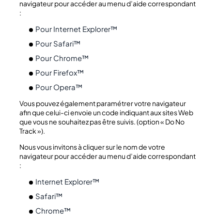
navigateur pour accéder au menu d’aide correspondant
:
Pour Internet Explorer™
Pour Safari™
Pour Chro
me™
Pour Firefox
™
Pour Opera™
Vous pouvez également paramétrer votre navigateur
afin que celui-ci envoie un code indiquant aux sites Web
que vous ne souhaitez pas être suivis. (option « Do No
Track »).
Nous vous invitons à cliquer sur le nom de votre
navigateur pour accéder au menu d’aide correspondant
:
Internet Explorer™
Safari™
Chro
me™