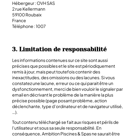
Hébergeur : OVH SAS
2 rue Kellermann
59100 Roubaix
France
Téléphone : 1007
3. Limitation de responsabilité
Les informations contenues sur ce site sont aussi
précises que possibles et le site est périodiquement
remis à jour, mais peut toutefois contenir des
inexactitudes, des omissions ou des lacunes. Si vous
constatez une lacune, erreur ou ce qui parait être un
dysfonctionnement, merci de bien vouloir le signaler par
email en décrivant le problème de la manière la plus
précise possible (page posant problème, action
déclenchante, type d’ordinateur et de navigateur utilisé,
…).
Tout contenu téléchargé se fait aux risques et périls de
l’utilisateur et sous sa seule responsabilité. En
conséquence,
Ambition Piscines & Spas ne saurait être