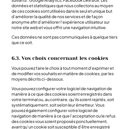
suivants : Google Analytics, Facebook Like Box. Les
données et statistiques que nous collectons au moyen
de ces cookies sont utilisées dans le seul et unique but
d’améliorer la qualité de nos services et de façon
anonyme afin d’améliorer l’expérience utilisateur sur
notre site web et vous offrir une navigation intuitive.
Ces données ne sont pas communiquées à quelque tiers
que ce soit.
6.3. Vos choix concernant les cookies
Vous pouvez faire le choix à tout moment d’exprimer et
de modifier vos souhaits en matière de cookies, par les
moyens décrits ci-dessous.
Vous pouvez configurer votre logiciel de navigation de
manière à ce que des cookies soient enregistrés dans
votre terminal ou, au contraire, qu’ils soient rejetés, soit
systématiquement, soit selon leur émetteur. Vous
pouvez également configurer votre logiciel de
navigation de manière à ce que l’acceptation ou le refus
des cookies vous soient proposés ponctuellement,
avant qu’un cookie soit susceptible d’être enregistré